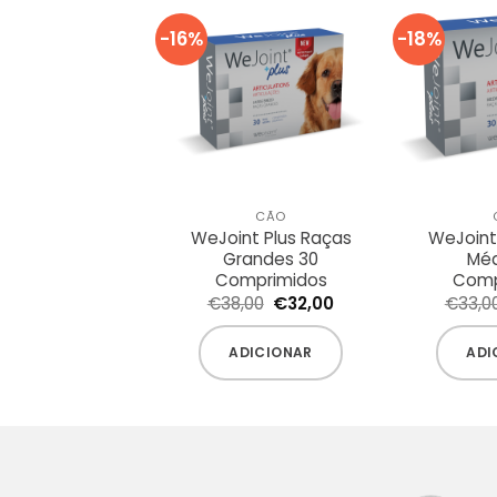
-16%
-18%
CÃO
WeJoint Plus Raças
WeJoint
Grandes 30
Méd
Comprimidos
Comp
O
O
€
38,00
€
32,00
€
33,0
preço
preço
original
atual
era:
é:
ADICIONAR
ADI
€38,00.
€32,00.