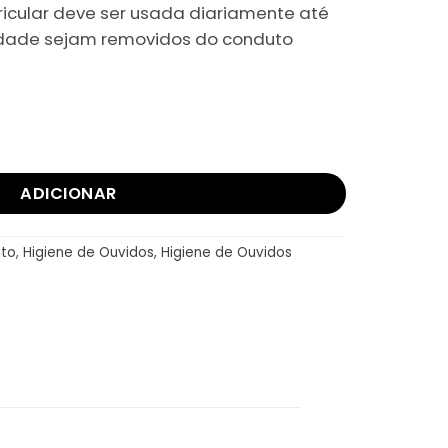
,00.
ricular deve ser usada diariamente até
idade sejam removidos do conduto
peza Auricular
ADICIONAR
to
,
Higiene de Ouvidos
,
Higiene de Ouvidos