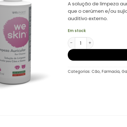
€16,00.
€13
A solução de limpeza au
que o cerúmen e/ou suj
auditivo externo.
Em stock
Quantidade de WeSkin Lim
Categorias:
Cão
,
Farmacia
,
Ga