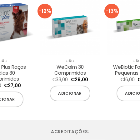
-12%
-13%
CÃO
CÃO
CÃ
 Plus Raças
WeCalm 30
WeBiotic F
ias 30
Comprimidos
Pequenas 
rimidos
O
O
€
33,00
€
29,00
€
16,00
preço
preço
p
O
O
0
€
27,00
original
atual
o
preço
preço
era:
é:
e
ADICIONAR
ADICI
original
atual
€33,00.
€29,00.
€
era:
é:
CIONAR
€33,00.
€27,00.
ACREDITAÇÕES: