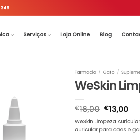
 346
nica
Serviços
Loja Online
Blog
Conta
Farmacia
/
Gato
/
Supleme
WeSkin Lim
O
O
€
16,00
€
13,00
preço
pr
WeSkin Limpeza Auricula
original
at
auricular para cães e ga
era:
é: