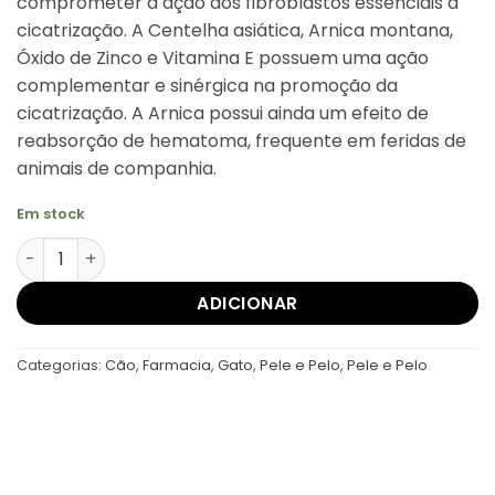
comprometer a ação dos fibroblastos essenciais à
cicatrização. A Centelha asiática, Arnica montana,
Óxido de Zinco e Vitamina E possuem uma ação
complementar e sinérgica na promoção da
cicatrização. A Arnica possui ainda um efeito de
reabsorção de hematoma, frequente em feridas de
animais de companhia.
Em stock
Quantidade de Weskin Creme 30gr
ADICIONAR
Categorias:
Cão
,
Farmacia
,
Gato
,
Pele e Pelo
,
Pele e Pelo