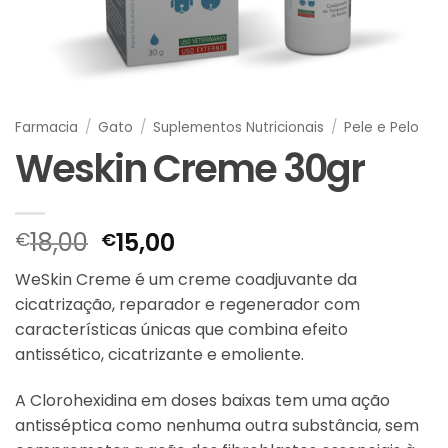
Farmacia
/
Gato
/
Suplementos Nutricionais
/
Pele e Pelo
Weskin Creme 30gr
O
O
18,00
15,00
€
€
preço
preço
WeSkin Creme é um creme coadjuvante da
original
atual
cicatrização, reparador e regenerador com
era:
é:
características únicas que combina efeito
€18,00.
€15,00.
antissético, cicatrizante e emoliente.
A Clorohexidina em doses baixas tem uma ação
antisséptica como nenhuma outra substância, sem