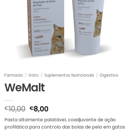
Farmacia
/
Gato
/
Suplementos Nutricionais
/
Digestivo
WeMalt
O
O
10,00
8,00
€
€
preço
preço
Pasta altamente palatável, coadjuvante de ação
original
atual
profilática para controlo das bolas de pelo em gatos
era:
é: