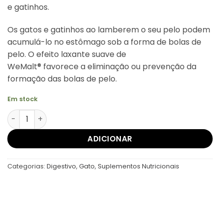
e gatinhos.
€10,00.
€8,00.
Os gatos e gatinhos ao lamberem o seu pelo podem
acumulá-lo no estômago sob a forma de bolas de
pelo. O efeito laxante suave de
WeMalt® favorece a eliminação ou prevenção da
formação das bolas de pelo.
Em stock
Quantidade de WeMalt
ADICIONAR
Categorias:
Digestivo
,
Gato
,
Suplementos Nutricionais