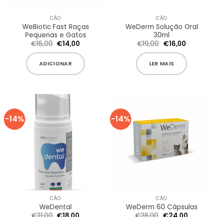
CÃO
CÃO
WeBiotic Fast Raças
WeDerm Solução Oral
Pequenas e Gatos
30ml
O
O
O
O
€
16,00
€
14,00
€
19,00
€
16,00
preço
preço
preço
preço
original
atual
original
atual
era:
é:
era:
é:
ADICIONAR
LER MAIS
€16,00.
€14,00.
€19,00.
€16,00.
-14%
-14%
CÃO
CÃO
WeDental
WeDerm 60 Cápsulas
O
O
O
O
€
21,00
€
18,00
€
28,00
€
24,00