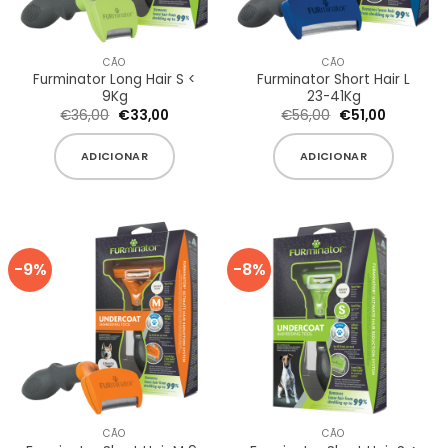
CÃO
CÃO
Furminator Long Hair S <
Furminator Short Hair L
9Kg
23-41Kg
O
O
O
O
€
36,00
€
33,00
€
56,00
€
51,00
preço
preço
preço
preço
original
atual
original
atual
era:
é:
era:
é:
ADICIONAR
ADICIONAR
€36,00.
€33,00.
€56,00.
€51,00.
-9%
-8%
CÃO
CÃO