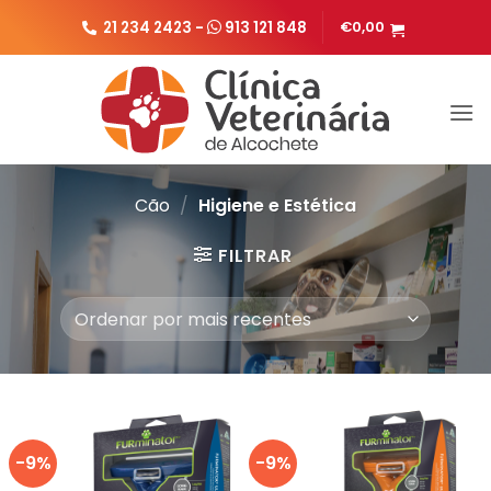
Skip
21 234 2423 -
913 121 848
€
0,00
to
content
Cão
/
Higiene e Estética
FILTRAR
-9%
-9%