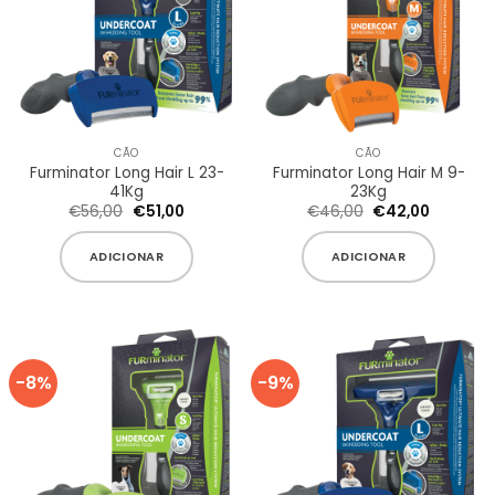
CÃO
CÃO
Furminator Long Hair L 23-
Furminator Long Hair M 9-
41Kg
23Kg
O
O
O
O
€
56,00
€
51,00
€
46,00
€
42,00
preço
preço
preço
preço
original
atual
original
atual
era:
é:
era:
é:
ADICIONAR
ADICIONAR
€56,00.
€51,00.
€46,00.
€42,00.
-8%
-9%