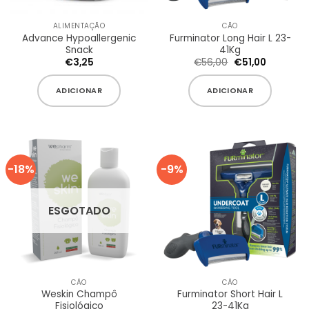
ALIMENTAÇÃO
CÃO
Advance Hypoallergenic
Furminator Long Hair L 23-
Snack
41Kg
O
O
€
3,25
€
56,00
€
51,00
preço
preço
original
atual
era:
é:
ADICIONAR
ADICIONAR
€56,00.
€51,00.
-18%
-9%
ESGOTADO
CÃO
CÃO
Weskin Champô
Furminator Short Hair L
Fisiológico
23-41Kg