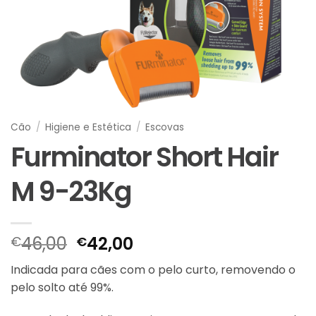
Cão
/
Higiene e Estética
/
Escovas
Furminator Short Hair
M 9-23Kg
O
O
46,00
42,00
€
€
preço
preço
Indicada para cães com o pelo curto, removendo o
original
atual
pelo solto até 99%.
era:
é:
€46,00.
€42,00.