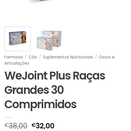
Farmacia
/
Cão
/
Suplementos Nutricionais
/
Ossos e
Articulações
WeJoint Plus Raças
Grandes 30
Comprimidos
O
O
38,00
32,00
€
€