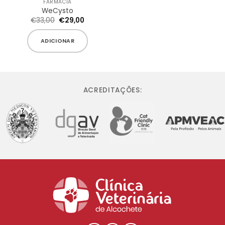
FARMACIA
WeCysto
O
O
€
33,00
€
29,00
preço
preço
original
atual
era:
é:
ADICIONAR
€33,00.
€29,00.
ACREDITAÇÕES: