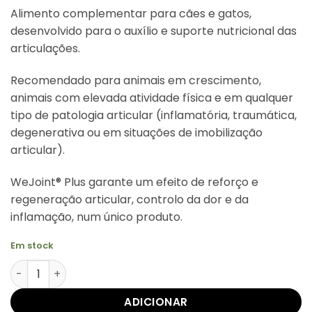
preço
preço
Alimento complementar para cães e gatos,
original
atual
desenvolvido para o auxílio e suporte nutricional das
era:
é:
articulações.
€38,00.
€32,00.
Recomendado para animais em crescimento,
animais com elevada atividade física e em qualquer
tipo de patologia articular (inflamatória, traumática,
degenerativa ou em situações de imobilização
articular).
WeJoint® Plus garante um efeito de reforço e
regeneração articular, controlo da dor e da
inflamação, num único produto.
Em stock
Quantidade de WeJoint Plus Raças Grandes 30 Comprim
ADICIONAR