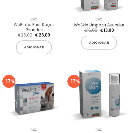
CÃO
CÃO
WeBiotic Fast Raças
WeSkin Limpeza Auricular
Grandes
O
O
€
16,00
€
13,00
preço
preço
O
O
€
26,00
€
23,00
original
atual
preço
preço
era:
é:
original
atual
ADICIONAR
€16,00.
€13,00.
era:
é:
ADICIONAR
€26,00.
€23,00.
-17%
-17%
CÃO
CÃO