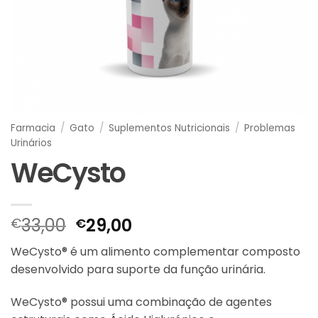
Farmacia
/
Gato
/
Suplementos Nutricionais
/
Problemas
Urinários
WeCysto
O
O
33,00
29,00
€
€
preço
preço
WeCysto® é um alimento complementar composto
original
atual
desenvolvido para suporte da função urinária.
era:
é:
€33,00.
€29,00.
WeCysto® possui uma combinação de agentes