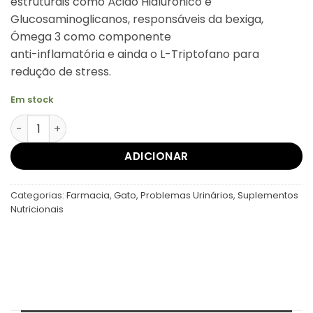
estruturais como Ácido Hialurónico e
Glucosaminoglicanos, responsáveis da bexiga,
Ómega 3 como componente
anti-inflamatória e ainda o L-Triptofano para
redução de stress.
Em stock
Quantidade de WeCysto
ADICIONAR
Categorias:
Farmacia
,
Gato
,
Problemas Urinários
,
Suplementos
Nutricionais