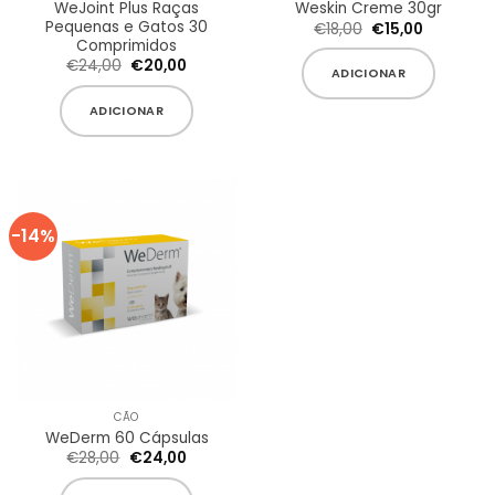
WeJoint Plus Raças
Weskin Creme 30gr
Pequenas e Gatos 30
O
O
€
18,00
€
15,00
preço
preço
Comprimidos
original
atual
O
O
€
24,00
€
20,00
era:
é:
ADICIONAR
preço
preço
€18,00.
€15,00.
original
atual
era:
é:
ADICIONAR
€24,00.
€20,00.
-14%
CÃO
WeDerm 60 Cápsulas
O
O
€
28,00
€
24,00
preço
preço
original
atual