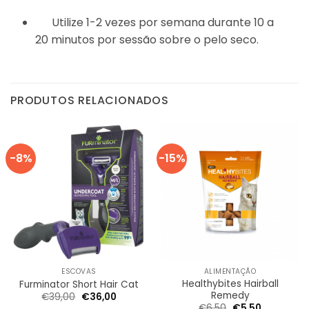
Utilize 1-2 vezes por semana durante 10 a
20 minutos por sessão sobre o pelo seco.
PRODUTOS RELACIONADOS
-8%
-15%
ESCOVAS
ALIMENTAÇÃO
Healthybites Hairball
Furminator Short Hair Cat
Remedy
O
O
€
39,00
€
36,00
preço
preço
O
O
€
6,50
€
5,50