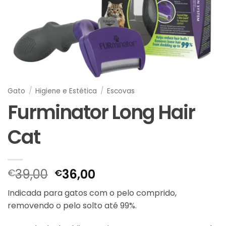
Gato
/
Higiene e Estética
/
Escovas
Furminator Long Hair
Cat
O
O
39,00
36,00
€
€
preço
preço
Indicada para gatos com o pelo comprido,
original
atual
removendo o pelo solto até 99%.
era:
é:
€39,00.
€36,00.