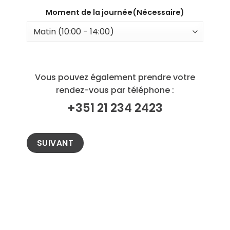
MM
Moment de la journée
(Nécessaire)
slash
AAAA
Vous pouvez également prendre votre
rendez-vous par téléphone :
+351 21 234 2423