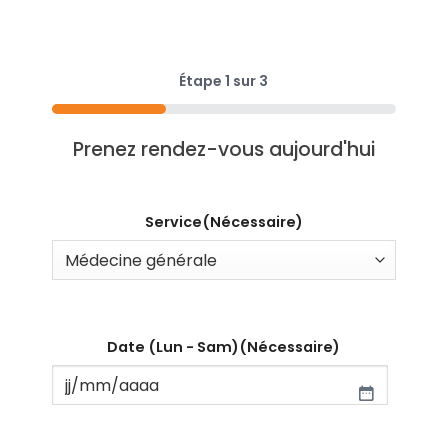
Étape
1
sur
3
33%
Prenez rendez-vous aujourd'hui
Service
(Nécessaire)
Date (Lun - Sam)
(Nécessaire)
JJ
slash