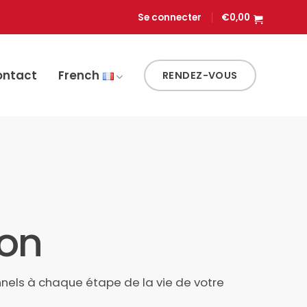
Se connecter
€
0,00
ontact
French
RENDEZ-VOUS
ion
onnels à chaque étape de la vie de votre