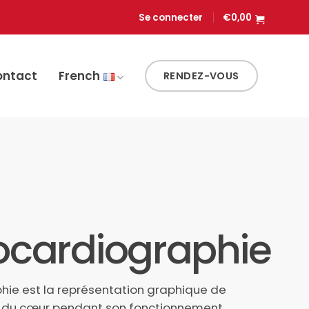
Se connecter
€
0,00
ontact
French
RENDEZ-VOUS
rocardiographie
hie est la représentation graphique de
ue du cœur pendant son fonctionnement,