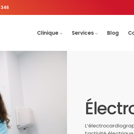
 346
Clinique
Services
Blog
C
Élect
L’électrocardiograp
l’activité électriq