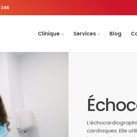
 346
Clinique
Services
Blog
C
Échoc
L’échocardiographie
cardiaques. Elle uti