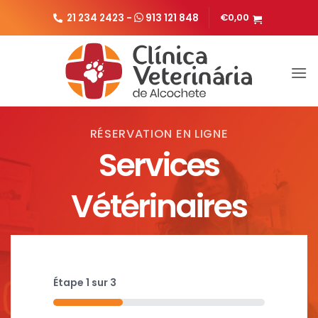
Passer
21 234 2423 -
913 121 848
€
0,00
au
contenu
RÉSERVATION EN LIGNE
Services
Vétérinaires
Étape
1
sur
3
33%