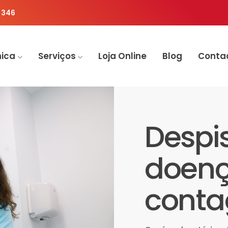
 346
nica
Serviços
Loja Online
Blog
Conta
Despi
doenç
conta