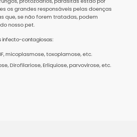
, fungos, protozoários, parasitas estão por
les os grandes responsáveis pelas doenças
as que, se não forem tratadas, podem
 do nosso pet.
 infecto-contagiosas:
PIF, micoplasmose, toxoplamose, etc.
, Dirofilariose, Erliquiose, parvovirose, etc.