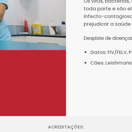
Os vírus, bactérias
toda parte e são e
infecto-contagios
prejudicar a saúde
Despiste de doenças
Gatos: FIV/FELV, 
Cães: Leishmaniose
ACREDITAÇÕES: