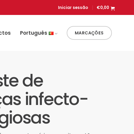
Iniciar sessão
€
0,00
ctos
Português
MARCAÇÕES
ste de
as infecto-
giosas